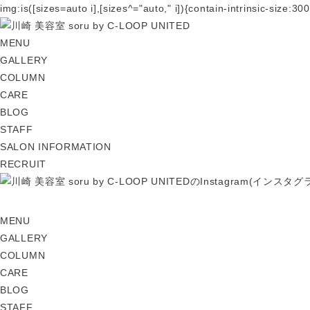
img:is([sizes=auto i],[sizes^="auto," i]){contain-intrinsic-size
MENU
GALLERY
COLUMN
CARE
BLOG
STAFF
SALON INFORMATION
RECRUIT
MENU
GALLERY
COLUMN
CARE
BLOG
STAFF