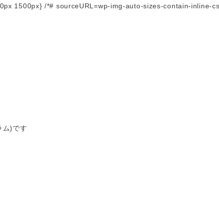
:3000px 1500px} /*# sourceURL=wp-img-auto-sizes-contain-inline-cs