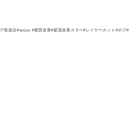
取扱店#aujua #髪質改善#髪質改善カラー#レイヤーカット#ボブ