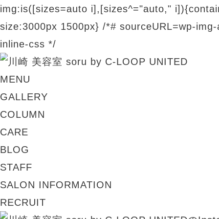
img:is([sizes=auto i],[sizes^="auto," i]){contai
size:3000px 1500px} /*# sourceURL=wp-img-a
inline-css */
MENU
GALLERY
COLUMN
CARE
BLOG
STAFF
SALON INFORMATION
RECRUIT