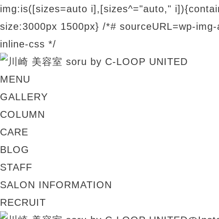
img:is([sizes=auto i],[sizes^="auto," i]){contai
size:3000px 1500px} /*# sourceURL=wp-img-a
inline-css */
MENU
GALLERY
COLUMN
CARE
BLOG
STAFF
SALON INFORMATION
RECRUIT