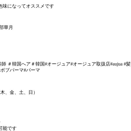
色味になってオススメです
部華月
師 ＃韓国へア＃韓国#オージュア#オージュア取扱店#aujua 
#ボブパーマ#パーマ
、水、木、金、土、日）
分
可能です