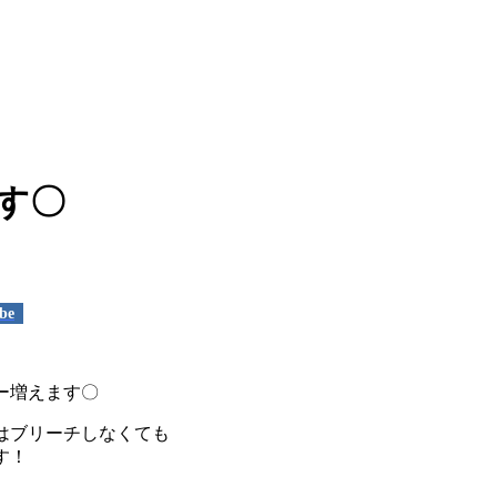
す〇
be
ー増えます〇
はブリーチしなくても
す！