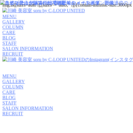
img:is([sizes=auto i],[sizes^="auto," i]){contain-intrinsic-size:300
MENU
GALLERY
COLUMN
CARE
BLOG
STAFF
SALON INFORMATION
RECRUIT
MENU
GALLERY
COLUMN
CARE
BLOG
STAFF
SALON INFORMATION
RECRUIT