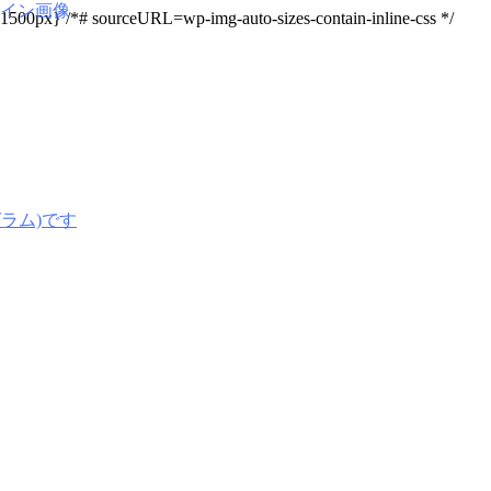
0px 1500px} /*# sourceURL=wp-img-auto-sizes-contain-inline-css */