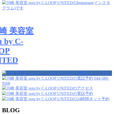
044-589-
9508
BLOG