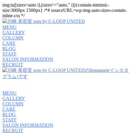
img:is([sizes=auto i],[sizes^="auto," i]){contain-intrinsic-
size:3000px 1500px} /*# sourceURL=wp-img-auto-sizes-contain-
inline-css */
MENU
GALLERY
COLUMN
CARE
BLOG
STAFF
SALON INFORMATION
RECRUIT
MENU
GALLERY
COLUMN
CARE
BLOG
STAFF
SALON INFORMATION
RECRUIT