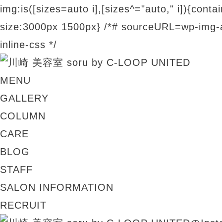
img:is([sizes=auto i],[sizes^="auto," i]){contai
size:3000px 1500px} /*# sourceURL=wp-img-a
inline-css */
MENU
GALLERY
COLUMN
CARE
BLOG
STAFF
SALON INFORMATION
RECRUIT